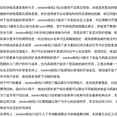
在区块链高速发展的今天，imtoken钱包2.0以全新的产品形态登场，目标是把
键操作按钮显眼且逻辑直观，初次使用者可以在最短时间内完成钱包创建、助记词备
对于追求高效的资深用户，imtoken钱包2.0提供了丰富的自定义选项，可以调整代
钱包2.0兼容主流公链与多条Layer2网络，资产列表按照链路聚合展示，跨链资
安全方面，imtoken钱包2.0并没有以牺牲体验为代价，而是采用了多层次防护
前展示更详尽的调用信息，结合地址白名单与交易阈值锁定，能有效降低被钓鱼合约
针对移动设备丢失场景，imtoken钱包2.0提供了多方案助记词冷备份引导与社交
更多协议的无缝接入，用户可以在钱包中直接访问去中心化交易所、借贷协议、收益
对于想要参与流动性挖矿或质押理财的用户，imtoken钱包2.0展示了收益与风险信
照顾到入门用户的学习成本，也为高级用户提供了更高效的操控空间，正逐步构建一
在生态协同与开发者支持上，imtoken钱包2.0也展现出更强的开放姿态。钱包端
本与用户反馈，推动更多场景下功能的落地。
对于NFT收藏者，imtoken钱包2.0增强了藏品展示与管理能力，支持高质量预
费用结构。面向DeFi用户，钱包内置的资产组合视图可以聚合不同链路的收益与风
为了提升用户信任感，imtoken钱包2.0还积极与多家审计机构与安全服务机构
群运营方面，imtoken钱包2.0注重构建以用户为中心的反馈闭环，常态化社区
钱包与生态的共同成长。
实用性上，imtoken钱包2.0还引入了市场数据聚合与价格提醒功能，支持建立