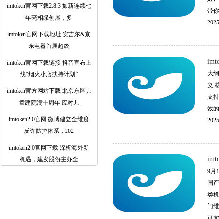
imtoken官网下载2.8.3 如新连续七
带你
年亮相绿创展，多
2025
imtoken官网下载地址 安吉尔&京
东电器首届超级
imt
imtoken官网下载链接 抖音宣布上
大纲
线“烟火小店扶持计划”
义 
imtoken官方网站下载 北京东区儿
支持
童建院满十周年 应对儿
效的
imtoken2.0官网 微博建立全维度
2025
反诈防护体系，202
imtoken2.0官网下载 深析海外新
im
机遇，建发股份主办全
9月
国产
类机
门维
可实现