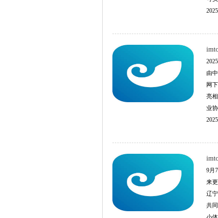
2025
im
20
由中
网下
亮相
业协
2025
im
9月
来更
辽宁
共同
小体